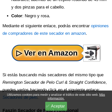
y dos pinzas para el cabello.
Color
: Negro y rosa.
Mediante el siguiente enlace, podrás encontrar
opiniones
de compradores de este secador en amazon
.
Si estás buscando más secadores del mismo tipo que
Remington Secador de Pelo Curl & Straight Confidence
,
puedes verlos haciendo click en el siguiente enlace:
Utilizamos cookies para medir y analizar el tráfico de este sitio web.
Más
Secadores de pelo
.
información.
Aceptar
Faszin Secador de Pelo Profesional