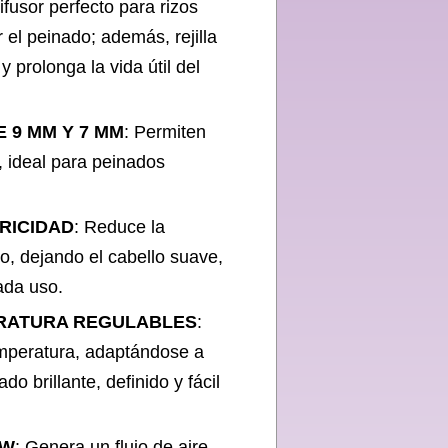
ifusor perfecto para rizos
r el peinado; además, rejilla
 y prolonga la vida útil del
 9 MM Y 7 MM
: Permiten
 ideal para peinados
RICIDAD
: Reduce la
to, dejando el cabello suave,
cada uso.
ERATURA REGULABLES
:
emperatura, adaptándose a
do brillante, definido y fácil
 W
: Genera un flujo de aire