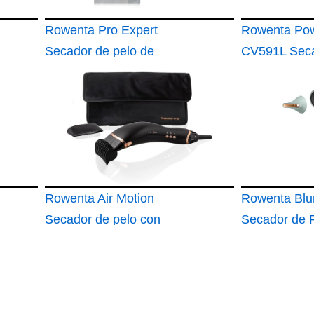
Rowenta Pro Expert
Rowenta Pow
Secador de pelo de
CV591L Sec
2200 W con motor
pelo de 230
AC Pro CV8830
Rowenta Air Motion
Rowenta Blu
Secador de pelo con
Secador de 
efecto Coanda
Compacto y 
CF8C20
350g HY5N1