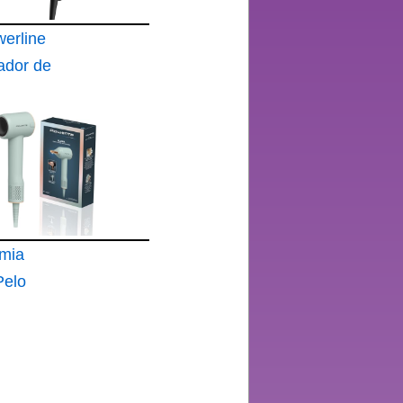
erline
ador de
0 W
mia
Pelo
Ligero
2