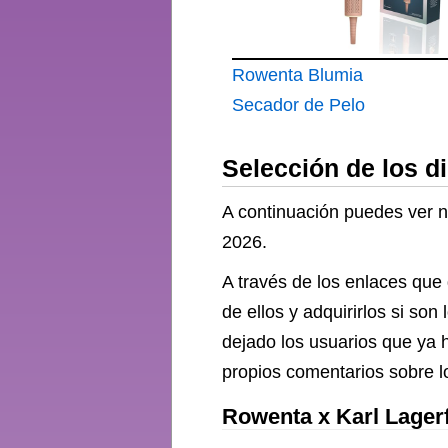
Rowenta Blumia
Secador de Pelo
Compacto y Ligero
Selección de los d
350g HY5N11
A continuación puedes ver n
2026.
A través de los enlaces que
de ellos y adquirirlos si s
dejado los usuarios que ya 
propios comentarios sobre 
Rowenta x Karl Lager