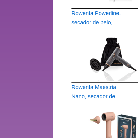
Rowenta Powerline,
secador de pelo,
secado rápido
Rowenta Maestria
Nano, secador de
pelo