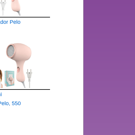
dor Pelo
i
elo, 550
turas