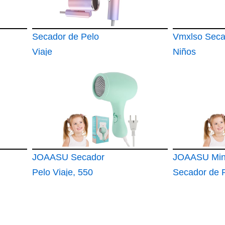
Secador de Pelo
Vmxlso Seca
Viaje
Niños
JOAASU Secador
JOAASU Min
Pelo Viaje, 550
Secador de P
WSecador de Viaje
W, 3 tempera